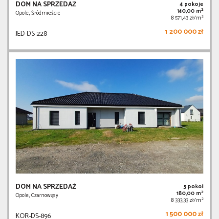
DOM NA SPRZEDAŻ
4 pokoje
2
140,00 m
Opole, Śródmieście
2
8 571,43 zł/m
1 200 000 zł
JED-DS-228
DOM NA SPRZEDAŻ
5 pokoi
2
180,00 m
Opole, Czarnowąsy
2
8 333,33 zł/m
1 500 000 zł
KOR-DS-896