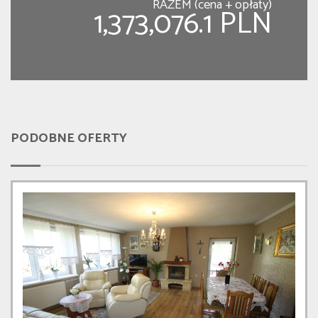
RAZEM (cena + opłaty)
1,373,076.1 PLN
PODOBNE OFERTY