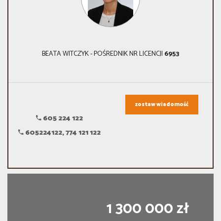
BEATA WITCZYK - POŚREDNIK NR LICENCJI
6953
zostaw wiadomość
605 224 122
605224122, 774 121 122
1 300 000 zł