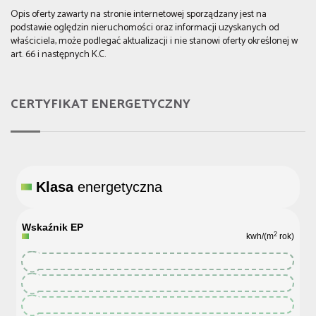
Opis oferty zawarty na stronie internetowej sporządzany jest na
podstawie oględzin nieruchomości oraz informacji uzyskanych od
właściciela, może podlegać aktualizacji i nie stanowi oferty określonej w
art. 66 i następnych K.C.
CERTYFIKAT ENERGETYCZNY
Klasa
energetyczna
Wskaźnik EP
2
kwh/(m
rok)
112.6
112.6
112.6