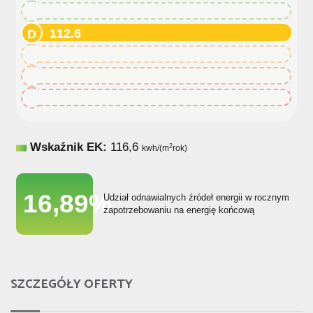
112.6
112.6
112.6
112.6
112.6
Wskaźnik EK:
116,6
2
kwh/(m
rok)
16,89%
Udział odnawialnych źródeł energii w rocznym
zapotrzebowaniu na energię końcową
SZCZEGÓŁY OFERTY