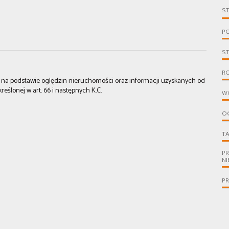
S
PO
S
R
st na podstawie oględzin nieruchomości oraz informacji uzyskanych od
kreślonej w art. 66 i następnych K.C.
W
O
T
P
N
P