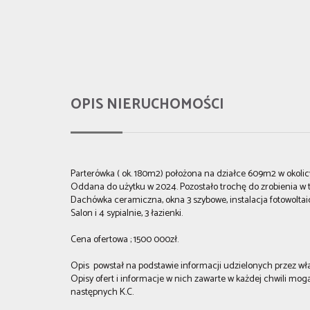
OPIS NIERUCHOMOŚCI
Parterówka ( ok. 180m2) położona na działce 609m2 w okolic
Oddana do użytku w 2024. Pozostało trochę do zrobienia w 
Dachówka ceramiczna, okna 3 szybowe, instalacja fotowolta
Salon i 4 sypialnie, 3 łazienki.
Cena ofertowa ; 1500 000zł.
O
pis powstał na podstawie informacji udzielonych przez wł
Opisy ofert i informacje w nich zawarte w każdej chwili mogą 
następnych K.C.