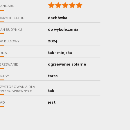
TANDARD
dachówka
KRYCIE DACHU
do wykończenia
TAN BUDYNKU
2024
OK BUDOWY
tak - miejska
ODA
ogrzewanie solarne
GRZEWANIE
taras
ARASY
RZYSTOSOWANIA DLA
tak
IEPEŁNOSPRAWNYCH
jest
RĄD