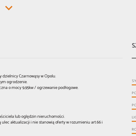
S
y dzielnicy Czarnowąsy w Opolu.
S
tym ogrodzenie.
iczna o mocy 9,95kw / ogrzewanie podłogowe.
P
PO
aściciela lub oględzin nieruchomości.
LI
ulec aktualizacji i nie stanowią oferty w rozumieniu art.66 i
R