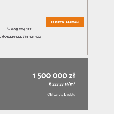
zostaw wiadomość
605 224 122
605224122, 774 121 122
1 500 000 zł
2
8 333,33 zł/m
Oblicz ratę kredytu