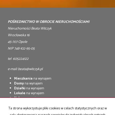
POŚREDNICTWO W OBROCIE NIERUCHOMOŚCIAMI
Nieruchomości Beata Witczyk
Wrocławska 16
45-707 Opole
NIP 748-102-95-05
tel 605224122
e-mail: beata@witczyk.pl
Mieszkania
na wynajem
Domy
na wynajem
Działki
na wynajem
Lokale
na wynajem
Hale
na wynajem
Obiekty
na wynajem
Ta strona wykorzystuje pliki cookies w celach statystycznych oraz w
Mieszkania
na sprzedaż