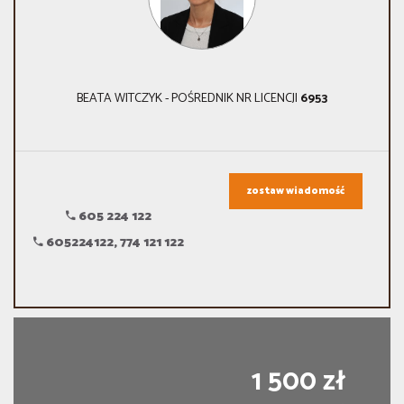
BEATA WITCZYK - POŚREDNIK NR LICENCJI
6953
zostaw wiadomość
605 224 122
605224122, 774 121 122
1 500 zł