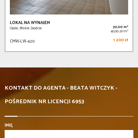
LOKAL NA WYNAJEM
2
30,00 m
Opole, Bliskie Zaodrze
2
40,00 zł/m
1 200 zł
CMW-LW-420
KONTAKT DO AGENTA - BEATA WITCZYK -
POŚREDNIK NR LICENCJI 6953
IMIĘ