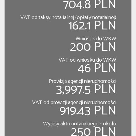
704.8 PLN
VAT od taksy notarialnej (opłaty notarialnej)
162.1 PLN
Wniosek do WKW
200 PLN
VAT od wniosku do WKW
46 PLN
Prowizja agencji nieruchomości
3,997.5 PLN
VAT od prowizji agencji nieruchomości
919.43 PLN
Wypisy aktu notarialnego - około
250 PLN