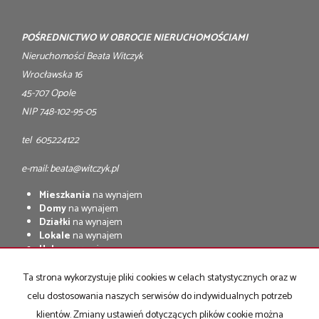
POŚREDNICTWO W OBROCIE NIERUCHOMOŚCIAMI
Nieruchomości Beata Witczyk
Wrocławska 16
45-707 Opole
NIP 748-102-95-05
tel 605224122
e-mail: beata@witczyk.pl
Mieszkania
na wynajem
Domy
na wynajem
Działki
na wynajem
Lokale
na wynajem
Hale
na wynajem
Obiekty
na wynajem
Ta strona wykorzystuje pliki cookies w celach statystycznych oraz w
Mieszkania
na sprzedaż
celu dostosowania naszych serwisów do indywidualnych potrzeb
Domy
na sprzedaż
Działki
na sprzedaż
klientów. Zmiany ustawień dotyczących plików cookie można