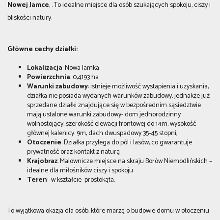
Nowej Jamce
, . To idealne miejsce dla osób szukających spokoju, ciszy i
bliskości natury.
Główne cechy działki:
Lokalizacja
: Nowa Jamka
Powierzchnia
: 0,4193 ha
Warunki zabudowy
: istnieje możliwość wystapienia i uzyskania,
działka nie posiada wydanych warunków zabudowy, jednakże już
sprzedane działki znajdujące się w bezpośrednim sąsiedztwie
mają ustalone warunki zabudowy- dom jednorodzinny
wolnostojący, szerokość elewacji frontowej do 14m, wysokość
głównej kalenicy: 9m, dach dwuspadowy 35-45 stopni,
Otoczenie
: Działka przylega do pól i lasów, co gwarantuje
prywatność oraz kontakt z naturą
Krajobraz
: Malownicze miejsce na skraju Borów Niemodlińskich –
idealne dla miłośników ciszy i spokoju
Teren
: w kształcie prostokąta.
To wyjątkowa okazja dla osób, które marzą o budowie domu w otoczeniu