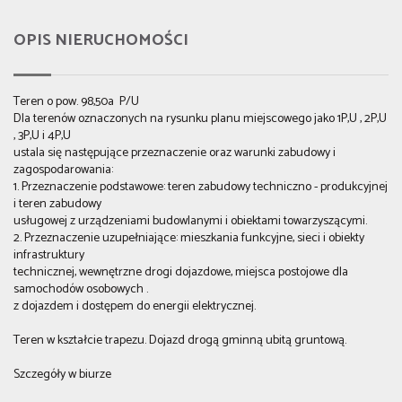
OPIS NIERUCHOMOŚCI
Teren o pow. 98,50a P/U
Dla terenów oznaczonych na rysunku planu miejscowego jako 1P,U , 2P,U
, 3P,U i 4P,U
ustala się następujące przeznaczenie oraz warunki zabudowy i
zagospodarowania:
1. Przeznaczenie podstawowe: teren zabudowy techniczno - produkcyjnej
i teren zabudowy
usługowej z urządzeniami budowlanymi i obiektami towarzyszącymi.
2. Przeznaczenie uzupełniające: mieszkania funkcyjne, sieci i obiekty
infrastruktury
technicznej, wewnętrzne drogi dojazdowe, miejsca postojowe dla
samochodów osobowych .
z dojazdem i dostępem do energii elektrycznej.
Teren w kształcie trapezu. Dojazd drogą gminną ubitą gruntową.
Szczegóły w biurze