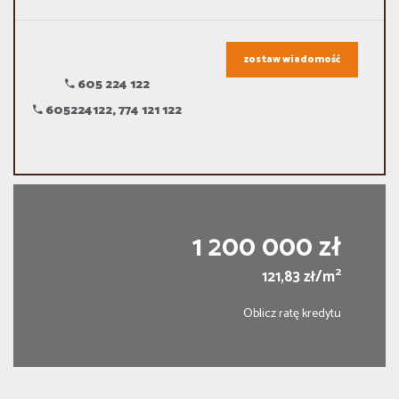
zostaw wiadomość
605 224 122
605224122, 774 121 122
1 200 000 zł
2
121,83 zł/m
Oblicz ratę kredytu