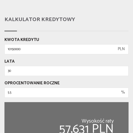
KALKULATOR KREDYTOWY
KWOTA KREDYTU
PLN
LATA
OPROCENTOWANIE ROCZNE
%
Wysokość raty
57,631 PLN