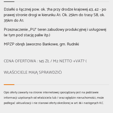
Działki o łącznej pow. ok. 7ha przy drodze krajowej 43, 42 - po
prawej stronie drogi w kierunku A1. Ok. 25km do trasy S8, ok.
35km do A1.
Przeznaczenie „PU” teren zabudowy produkcyjnej i usługowej
(w tym pod stację paliw itp.)
MPZP obręb Jaworzno Bankowe, gm. Rudniki
CENA OFERTOWA : 145 ZŁ / M2 NETTO +VAT? (
WŁAŚCICIELE MAJĄ SPRAWDZIĆ)
Opis oferty zawarty na stronie internetowej sporządzany jest na podstawie
informacji uzyskanych od właściciela lub / oraz
oględzin nieruchomości,
może
podlegać aktualizacji i nie stanowi oferty określonej w art. 66 i następnych K.C.