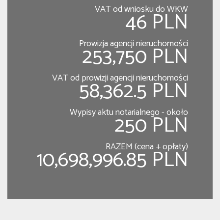
VAT od wniosku do WKW
46 PLN
Prowizja agencji nieruchomości
253,750 PLN
VAT od prowizji agencji nieruchomości
58,362.5 PLN
Wypisy aktu notarialnego - około
250 PLN
RAZEM (cena + opłaty)
10,698,996.85 PLN