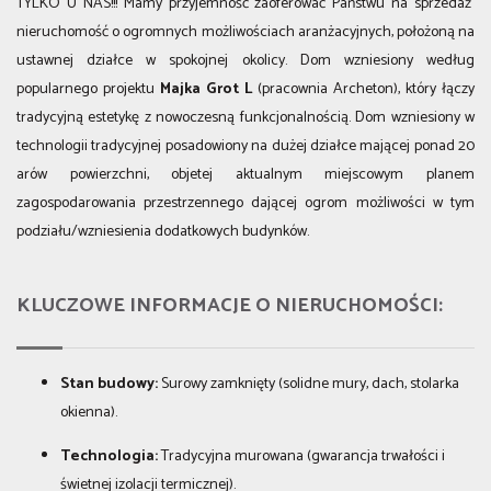
TYLKO U NAS!!! Mamy przyjemność zaoferować Państwu na sprzedaż
nieruchomość o ogromnych możliwościach aranżacyjnych, położoną na
ustawnej działce w spokojnej okolicy. Dom wzniesiony według
popularnego projektu
Majka Grot L
(pracownia Archeton), który łączy
tradycyjną estetykę z nowoczesną funkcjonalnością. Dom wzniesiony w
technologii tradycyjnej posadowiony na dużej działce mającej ponad 20
arów powierzchni, objetej aktualnym miejscowym planem
zagospodarowania przestrzennego dającej ogrom możliwości w tym
podziału/wzniesienia dodatkowych budynków.
KLUCZOWE INFORMACJE O NIERUCHOMOŚCI:
Stan budowy:
Surowy zamknięty (solidne mury, dach, stolarka
okienna).
Technologia:
Tradycyjna murowana (gwarancja trwałości i
świetnej izolacji termicznej).