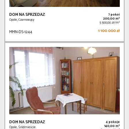
DOM NA SPRZEDAŻ
7 pokoi
2
200,00 m
Opole, Czarnowąsy
2
5 500,00 zł/m
1 100 000 zł
MMN-DS-1244
DOM NA SPRZEDAŻ
4 pokoje
2
140,00 m
Opole, Śródmieście