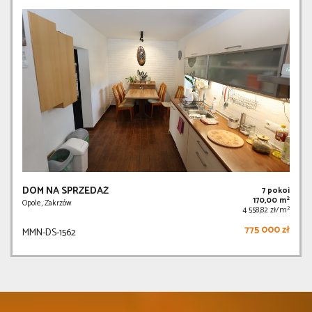
DOM NA SPRZEDAŻ
7 pokoi
2
170,00 m
Opole, Zakrzów
2
4 558,82 zł/m
775 000 zł
MMN-DS-1562