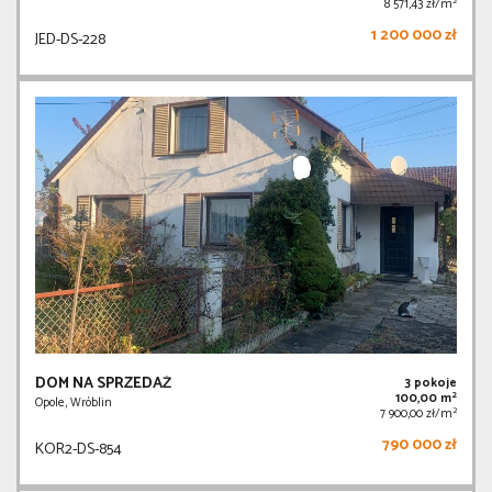
2
8 571,43 zł/m
1 200 000 zł
JED-DS-228
DOM NA SPRZEDAŻ
3 pokoje
2
100,00 m
Opole, Wróblin
2
7 900,00 zł/m
790 000 zł
KOR2-DS-854