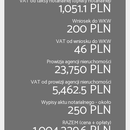
VAT od taksy notarialnej (opłaty notarialnej)
1,051.1 PLN
Wniosek do WKW
200 PLN
VAT od wniosku do WKW
46 PLN
Prowizja agencji nieruchomości
23,750 PLN
VAT od prowizji agencji nieruchomości
5,462.5 PLN
Wypisy aktu notarialnego - około
250 PLN
RAZEM (cena + opłaty)