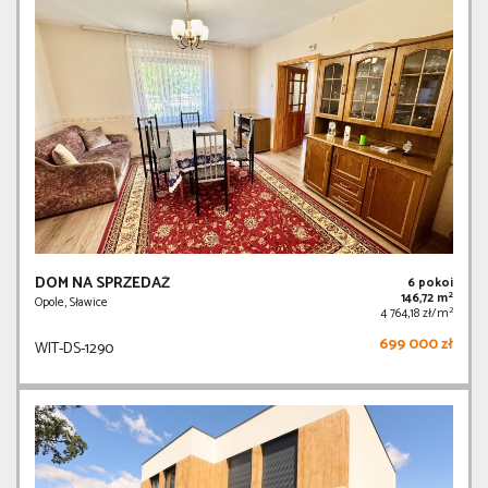
DOM NA SPRZEDAŻ
6 pokoi
2
146,72 m
Opole, Sławice
2
4 764,18 zł/m
699 000 zł
WIT-DS-1290