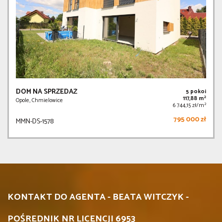
DOM NA SPRZEDAŻ
5 pokoi
2
117,88 m
Opole, Chmielowice
2
6 744,15 zł/m
795 000 zł
MMN-DS-1578
KONTAKT DO AGENTA - BEATA WITCZYK -
POŚREDNIK NR LICENCJI 6953