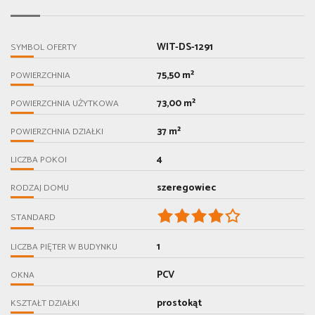
WIT-DS-1291
SYMBOL OFERTY
75,50 m²
POWIERZCHNIA
73,00 m²
POWIERZCHNIA UŻYTKOWA
37 m²
POWIERZCHNIA DZIAŁKI
4
LICZBA POKOI
szeregowiec
RODZAJ DOMU
STANDARD
1
LICZBA PIĘTER W BUDYNKU
PCV
OKNA
prostokąt
KSZTAŁT DZIAŁKI