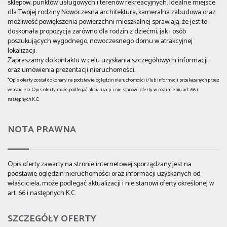
sklepów, punktów usługowych i terenów rekreacyjnych. Idealne miejsce
dla Twojej rodziny Nowoczesna architektura, kameralna zabudowa oraz
możliwość powiększenia powierzchni mieszkalnej sprawiają, że jest to
doskonała propozycja zarówno dla rodzin z dziećmi, jak i osób
poszukujących wygodnego, nowoczesnego domu w atrakcyjnej
lokalizacji.
Zapraszamy do kontaktu w celu uzyskania szczegółowych informacji
oraz umówienia prezentacji nieruchomości.
*Opis oferty został dokonany na podstawie oględzin nieruchomości i/lub informacji przekazanych przez
właściciela. Opis oferty może podlegać aktualizacji i nie stanowi oferty w rozumieniu art. 66 i
następnych K.C.
NOTA PRAWNA
Opis oferty zawarty na stronie internetowej sporządzany jest na
podstawie oględzin nieruchomości oraz informacji uzyskanych od
właściciela, może podlegać aktualizacji i nie stanowi oferty określonej w
art. 66 i następnych K.C.
SZCZEGÓŁY OFERTY