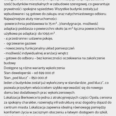
sześć budynków mieszkalnych w zabudowie szeregowej, co gwarantuje
prywatność i spokojne sąsiedztwo. Wszystkie budynki zostały już
wybudowane i są gotowe do zakupu oraz natychmiastowego odbioru.
Najważniejsze atuty nieruchomości :
-powierzchnia podstawowa to 75 m² , 3 kondygnacje, możliwość
adaptacji poddasza o powierzchni około 34 m² łączna powierzchnia
użytkowa po adaptacji: do 109,5 m² .
- 4 przestronne i ustawne pokoje,
- ogrzewanie gazowe
- nowoczesny, funkcjonalny układ pomieszczeń
- możliwość indywidualnej aranżacji wnętrz
- gotowe do odbioru – bez konieczności oczekiwania na zakończenie
budowy
Dostępne są różne warianty wykończenia:
Stan deweloperski – od 699 000 zł
Stan „pod klucz” – 850 000 zł
Jeden z budynków został już wykończony w standardzie „pod klucz”, co
pozwala przyszłym właścicielom szybko wprowadzić się do nowego
domu bez dodatkowych prac wykończeniowych.
Lokalizacja Bierkowice to jedna z atrakcyjniejszych części Opola, ceniona
za spokojny charakter, rozwiniętą infrastrukturę oraz dogodny dojazd do
centrum miasta. Lokalizacja zapewnia idealną równowagę pomiędzy
komfortem życia w zacisznym otoczeniu a łatwym dostępem do szkół,