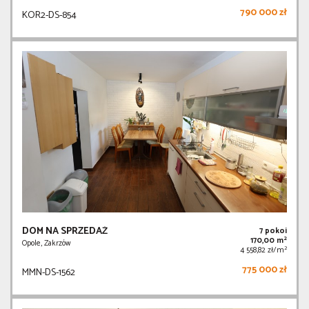
790 000 zł
KOR2-DS-854
DOM NA SPRZEDAŻ
7 pokoi
2
170,00 m
Opole, Zakrzów
2
4 558,82 zł/m
775 000 zł
MMN-DS-1562