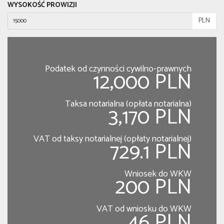
WYSOKOŚĆ PROWIZJI
PLN
Podatek od czynności cywilno-prawnych
12,000 PLN
Taksa notarialna (opłata notarialna)
3,170 PLN
VAT od taksy notarialnej (opłaty notarialnej)
729.1 PLN
Wniosek do WKW
200 PLN
VAT od wniosku do WKW
46 PLN