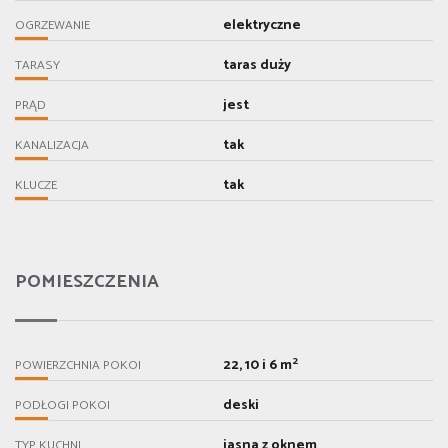
elektryczne
OGRZEWANIE
taras duży
TARASY
jest
PRĄD
tak
KANALIZACJA
tak
KLUCZE
POMIESZCZENIA
2
22, 10 i 6 m
POWIERZCHNIA POKOI
deski
PODŁOGI POKOI
jasna z oknem
TYP KUCHNI